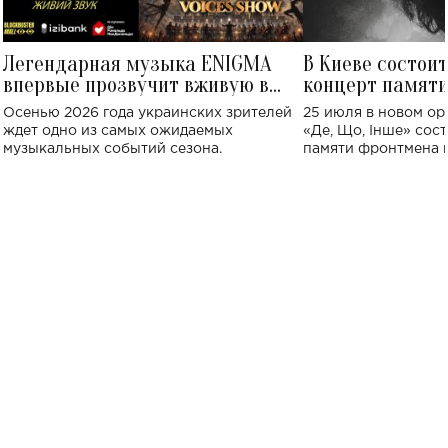
Легендарная музыка ENIGMA
В Киеве состои
впервые прозвучит вживую в
концерт памят
Украине: где состоится концерт
Клименко: более
Осенью 2026 года украинских зрителей
25 июля в новом op
исполнят песн
ждет одно из самых ожидаемых
«Де, Що, Інше» сос
музыкальных событий сезона.
памяти фронтмена
Михаила Клименко. 
особенный музыкал
посвященный артист
стало символом ис
настоящей любви.