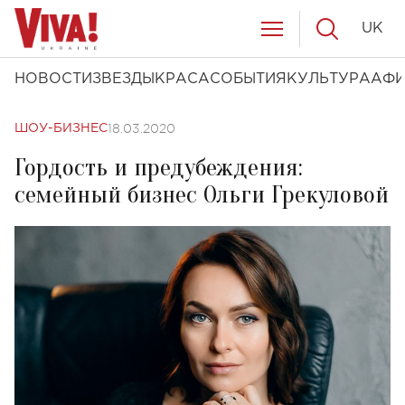
UK
НОВОСТИ
ЗВЕЗДЫ
КРАСА
СОБЫТИЯ
КУЛЬТУРА
АФ
18.03.2020
ШОУ-БИЗНЕС
Гордость и предубеждения:
семейный бизнес Ольги Грекуловой