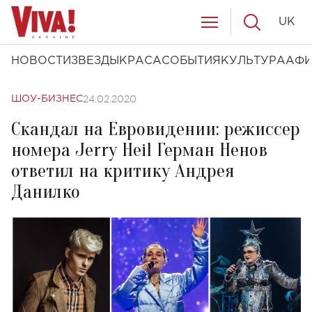
UK
НОВОСТИ
ЗВЕЗДЫ
КРАСА
СОБЫТИЯ
КУЛЬТУРА
АФ
24.02.2020
ШОУ-БИЗНЕС
Скандал на Евровидении: режиссер
номера Jerry Heil Герман Ненов
ответил на критику Андрея
Данилко