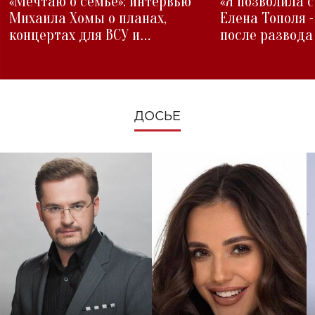
«Мечтаю о семье»: интервью
«Я позволила 
Михаила Хомы о планах,
Елена Тополя 
концертах для ВСУ и
после развода
изменениях во время войны
ДОСЬЕ