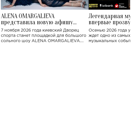
ALENA OMARGALIEVA
Легендарная м
представила новую афишу
впервые прозву
большого концерта во Дворце
Украине: где со
7 ноября 2026 года киевский Дворец
Осенью 2026 года у
спорта
спорта станет площадкой для большого
ждет одно из самы
сольного шоу ALENA OMARGALIEVA.
музыкальных событ
Концерт получил символичное название
«Не пьяная — влюбленная».