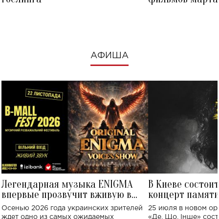
посмотреть в к
АФИША
Легендарная музыка ENIGMA
В Киеве состои
впервые прозвучит вживую в
концерт памят
Украине: где состоится концерт
Клименко: более
Осенью 2026 года украинских зрителей
25 июля в новом op
исполнят песн
ждет одно из самых ожидаемых
«Де, Що, Інше» сос