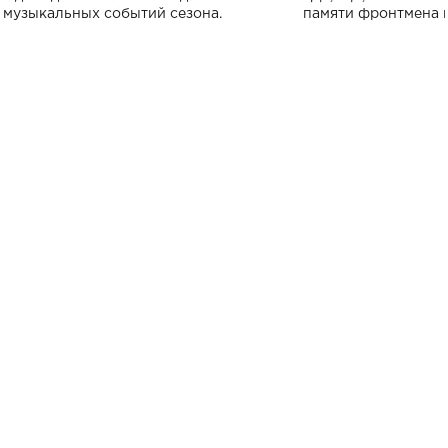
музыкальных событий сезона.
памяти фронтмена
Михаила Клименко. 
особенный музыкал
посвященный артист
стало символом ис
настоящей любви.