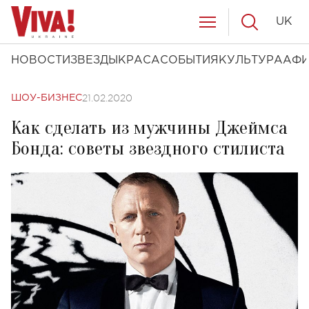
UK
НОВОСТИ
ЗВЕЗДЫ
КРАСА
СОБЫТИЯ
КУЛЬТУРА
АФ
21.02.2020
ШОУ-БИЗНЕС
Как сделать из мужчины Джеймса
Бонда: советы звездного стилиста