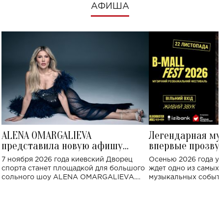
АФИША
ALENA OMARGALIEVA
Легендарная м
представила новую афишу
впервые прозву
большого концерта во Дворце
Украине: где со
7 ноября 2026 года киевский Дворец
Осенью 2026 года у
спорта
спорта станет площадкой для большого
ждет одно из самы
сольного шоу ALENA OMARGALIEVA.
музыкальных событ
Концерт получил символичное название
«Не пьяная — влюбленная».