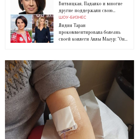
Витвицкая, Падалко и многие
другие поддержали свою
коллегу
ШОУ-БИЗНЕС
Лидия Таран
прокомментировала болезнь
своей коллеги Аллы Мазур: "Она
большая молодец!"