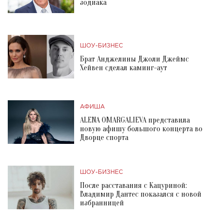
зодиака
ШОУ-БИЗНЕС
Брат Анджелины Джоли Джеймс
Хейвен сделал каминг-аут
АФИША
ALENA OMARGALIEVA представила
новую афишу большого концерта во
Дворце спорта
ШОУ-БИЗНЕС
После расставания с Кацуриной:
Владимир Дантес показался с новой
избранницей