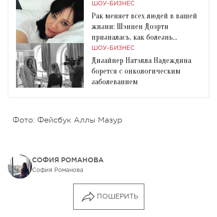
ШОУ-БИЗНЕС
Рак меняет всех людей в вашей
жизни: Шэннен Доэрти
призналась, как болезнь
повлияла на ее брак
ШОУ-БИЗНЕС
Дизайнер Натэлла Надеждина
борется с онкологическим
заболеванием
Фото: Фейсбук Аллы Мазур
СОФИЯ РОМАНОВА
София Романова
ПОШЕРИТЬ