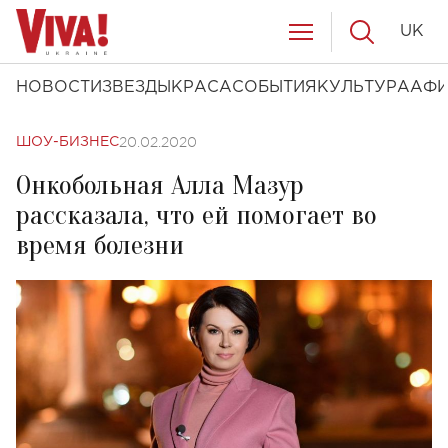
UK
НОВОСТИ
ЗВЕЗДЫ
КРАСА
СОБЫТИЯ
КУЛЬТУРА
АФ
20.02.2020
ШОУ-БИЗНЕС
Онкобольная Алла Мазур
рассказала, что ей помогает во
время болезни