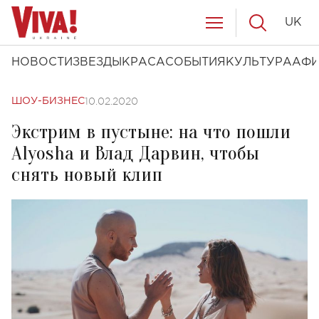
UK
НОВОСТИ
ЗВЕЗДЫ
КРАСА
СОБЫТИЯ
КУЛЬТУРА
АФ
10.02.2020
ШОУ-БИЗНЕС
Экстрим в пустыне: на что пошли
Alyosha и Влад Дарвин, чтобы
снять новый клип