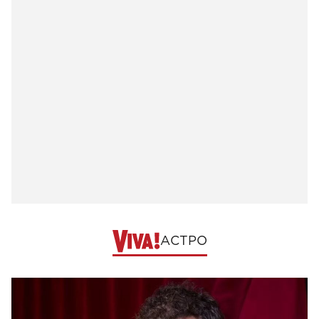
АСТРО