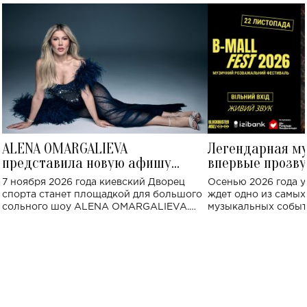
ALENA OMARGALIEVA
Легендарная м
представила новую афишу
впервые прозву
большого концерта во Дворце
Украине: где со
7 ноября 2026 года киевский Дворец
Осенью 2026 года у
спорта
спорта станет площадкой для большого
ждет одно из самы
сольного шоу ALENA OMARGALIEVA.
музыкальных событ
Концерт получил символичное название
«Не пьяная — влюбленная».