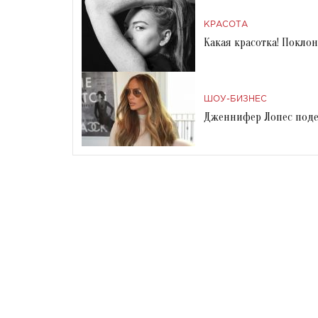
КРАСОТА
Какая красотка! Покл
ШОУ-БИЗНЕС
Дженнифер Лопес поде