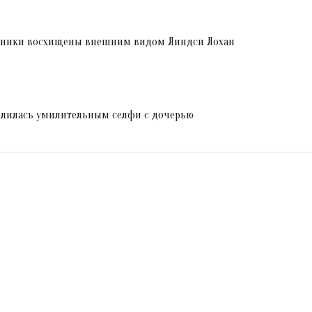
онники восхищены внешним видом Линдси Лохан
лилась умилительным селфи с дочерью