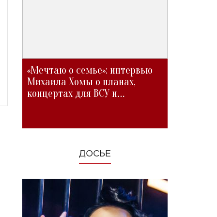
«Мечтаю о семье»: интервью
Михаила Хомы о планах,
концертах для ВСУ и
изменениях во время войны
ДОСЬЕ