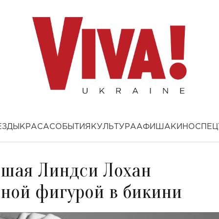
ЕЗДЫ
КРАСА
СОБЫТИЯ
КУЛЬТУРА
АФИША
КИНО
СПЕЦ
вшая Линдси Лохан
ьной фигурой в бикини