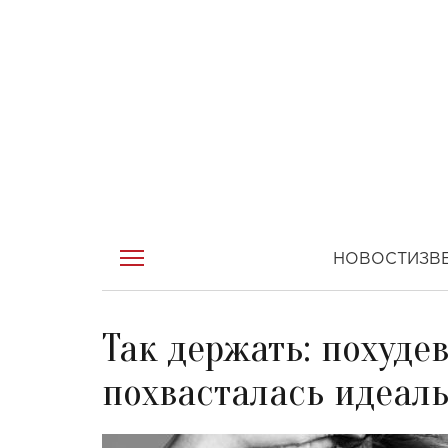
НОВОСТИ
ЗВ
Так держать: похуде
похвасталась идеал