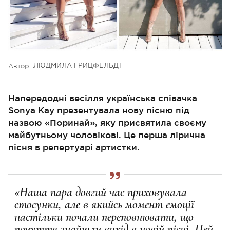
Автор:
ЛЮДМИЛА ГРИЦФЕЛЬДТ
Напередодні весілля українська співачка
Sonya Kay презентувала нову пісню під
назвою «Поринай», яку присвятила своєму
майбутньому чоловікові. Це перша лірична
пісня в репертуарі артистки.
«Наша пара довгий час приховувала
стосунки, але в якийсь момент емоції
настільки почали переповнювати, що
почуття знайшли вихід в новій пісні. Цей