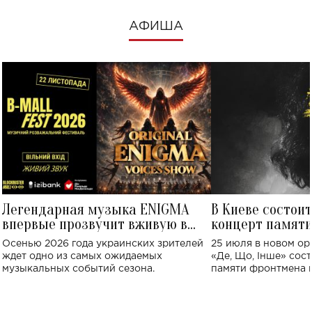
АФИША
Легендарная музыка ENIGMA
В Киеве состои
впервые прозвучит вживую в
концерт памят
Украине: где состоится концерт
Клименко: более
Осенью 2026 года украинских зрителей
25 июля в новом op
исполнят песн
ждет одно из самых ожидаемых
«Де, Що, Інше» сос
музыкальных событий сезона.
памяти фронтмена
Михаила Клименко. 
особенный музыкал
посвященный артист