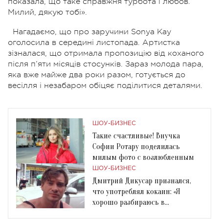
показала, що таке справжня турбота і любов.
Милий, дякую тобі».
Нагадаємо, що про заручини Sonya Kay
оголосила в середині листопада. Артистка
зізналася, що отримала пропозицію від коханого
після п’яти місяців стосунків. Зараз молода пара,
яка вже майже два роки разом, готується до
весілля і незабаром обіцяє поділитися деталями.
ШОУ-БИЗНЕС
Такие счастливые! Внучка
Софии Ротару поделилась
милым фото с возлюбленным
ШОУ-БИЗНЕС
Дмитрий Дикусар признался,
что употреблял кокаин: «Я
хорошо разбираюсь в
психотропных препаратах»