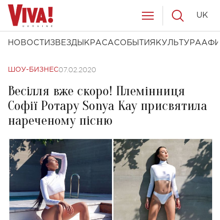
UK
НОВОСТИ
ЗВЕЗДЫ
КРАСА
СОБЫТИЯ
КУЛЬТУРА
АФ
07.02.2020
ШОУ-БИЗНЕС
Весілля вже скоро! Племінниця
Софії Ротару Sonya Kay присвятила
нареченому пісню