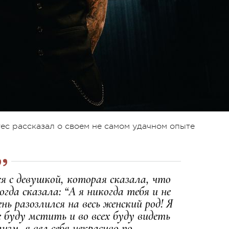
ес рассказал о своем не самом удачном опыте
ся с девушкой, которая сказала, что
гда сказала: “А я никогда тебя и не
нь разозлился на весь женский род! Я
 буду мстить и во всех буду видеть
зм, я вел себя некрасиво по