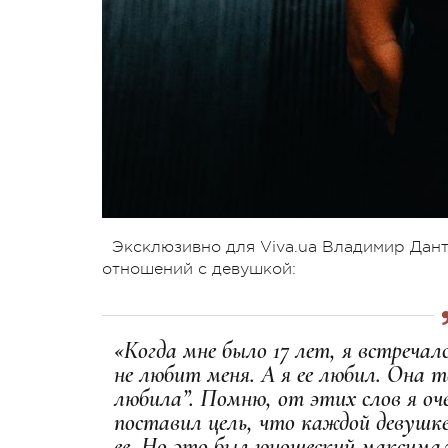
Эксклюзивно для Viva.ua Владимир Дант
отношений с девушкой:
«Когда мне было 17 лет, я встречал
не любит меня. А я ее любил. Она то
любила”. Помню, от этих слов я оче
поставил цель, что каждой девушке
ее. Но это был юношеский максимали