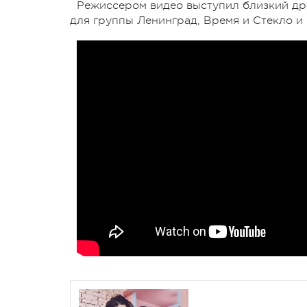
Режиссером видео выступил близкий др
для группы Ленинград, Время и Стекло и 