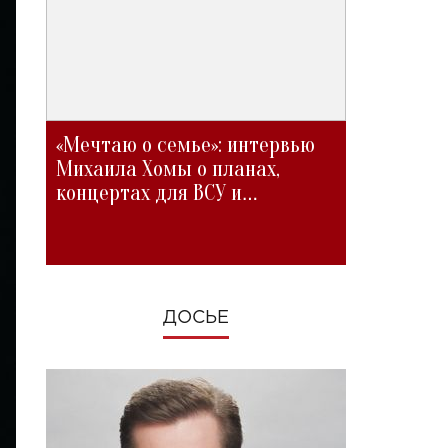
«Мечтаю о семье»: интервью
Михаила Хомы о планах,
концертах для ВСУ и
изменениях во время войны
ДОСЬЕ