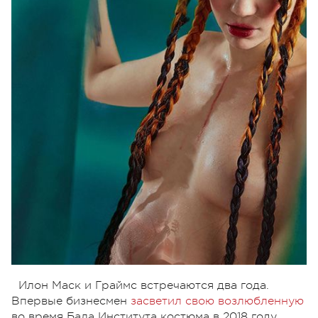
Илон Маск и Граймс встречаются два года.
Впервые бизнесмен
засветил свою возлюбленную
во время Бала Института костюма в 2018 году.