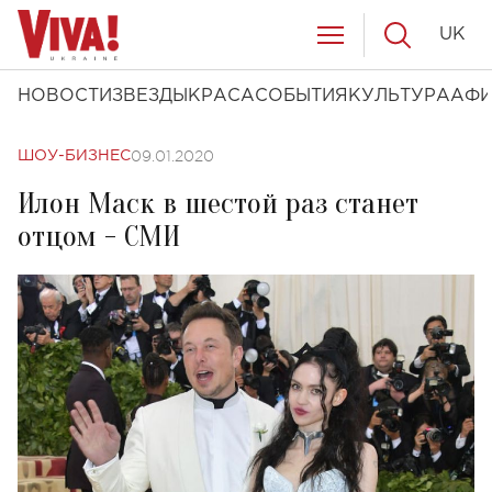
UK
НОВОСТИ
ЗВЕЗДЫ
КРАСА
СОБЫТИЯ
КУЛЬТУРА
АФ
09.01.2020
ШОУ-БИЗНЕС
Илон Маск в шестой раз станет
отцом - СМИ