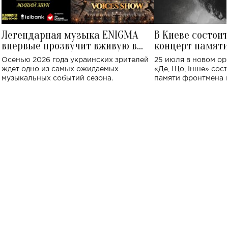
Легендарная музыка ENIGMA
В Киеве состои
впервые прозвучит вживую в
концерт памят
Украине: где состоится концерт
Клименко: более
Осенью 2026 года украинских зрителей
25 июля в новом op
исполнят песн
ждет одно из самых ожидаемых
«Де, Що, Інше» сос
музыкальных событий сезона.
памяти фронтмена
Михаила Клименко. 
особенный музыкал
посвященный артист
стало символом ис
настоящей любви.