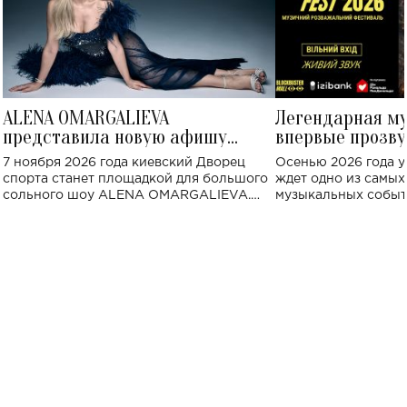
ALENA OMARGALIEVA
Легендарная м
представила новую афишу
впервые прозву
большого концерта во Дворце
Украине: где со
7 ноября 2026 года киевский Дворец
Осенью 2026 года у
спорта
спорта станет площадкой для большого
ждет одно из самы
сольного шоу ALENA OMARGALIEVA.
музыкальных событ
Концерт получил символичное название
«Не пьяная — влюбленная».