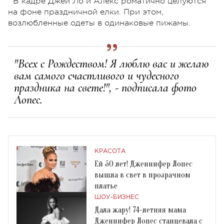
В кадре Джей Ло и Алекс роматично целуются
на фоне праздничной елки. При этом,
возлюбленные одеты в одинаковые пижамы.
"Всех с Рождеством! Я люблю вас и желаю
вам самого счастливого и чудесного
праздника на свете!", - подписала фото
Лопес.
КРАСОТА
Ей 50 лет! Дженнифер Лопес
вышла в свет в прозрачном
платье
ШОУ-БИЗНЕС
Дала жару! 74-летняя мама
Дженнифер Лопес станцевала с