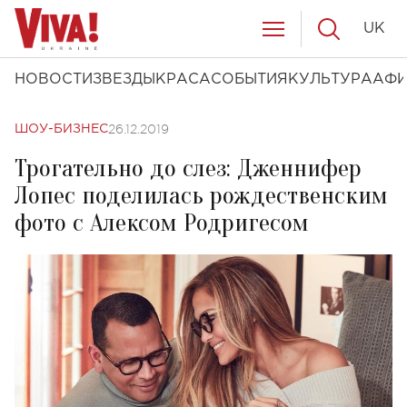
UK
НОВОСТИ
ЗВЕЗДЫ
КРАСА
СОБЫТИЯ
КУЛЬТУРА
АФ
26.12.2019
ШОУ-БИЗНЕС
Трогательно до слез: Дженнифер
Лопес поделилась рождественским
фото с Алексом Родригесом