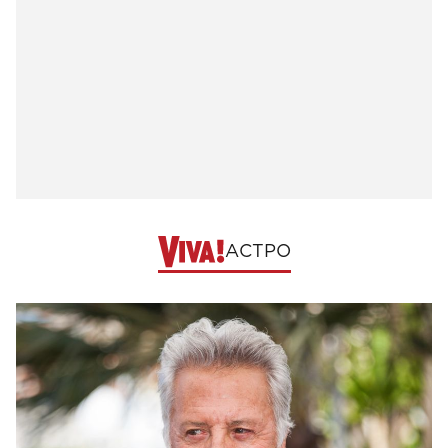
АСТРО