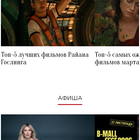
Топ-5 лучших фильмов Райана
Топ-5 самых о
Гослинга
фильмов марта 
посмотреть в к
АФИША