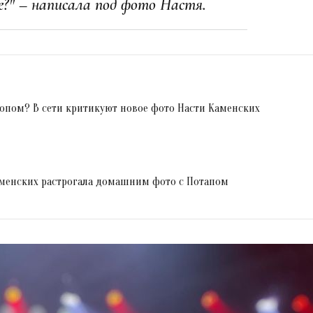
ие?" – написала под фото Настя.
опом? В сети критикуют новое фото Насти Каменских
менских растрогала домашним фото с Потапом