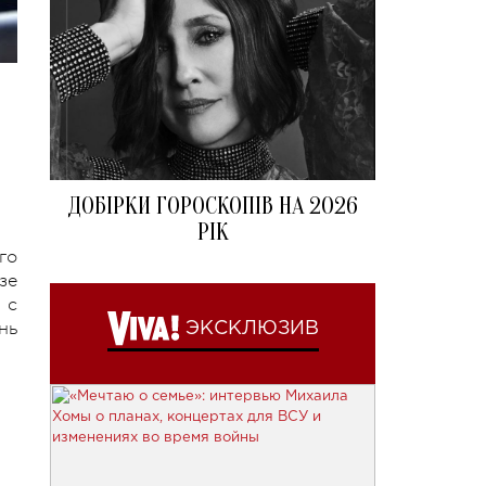
ДОБІРКИ ГОРОСКОПІВ НА 2026
РІК
го
зе
 с
нь
ЭКСКЛЮЗИВ