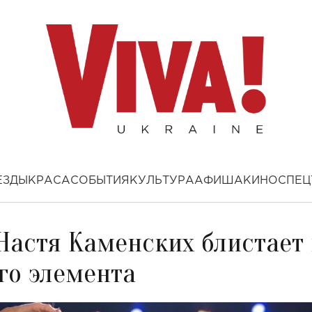
ЕЗДЫ
КРАСА
СОБЫТИЯ
КУЛЬТУРА
АФИША
КИНО
СПЕЦ
Настя Каменских блистает 
го элемента