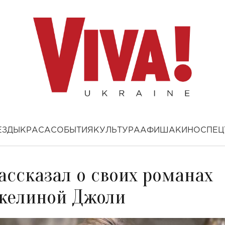
ЕЗДЫ
КРАСА
СОБЫТИЯ
КУЛЬТУРА
АФИША
КИНО
СПЕЦ
ассказал о своих романах
джелиной Джоли