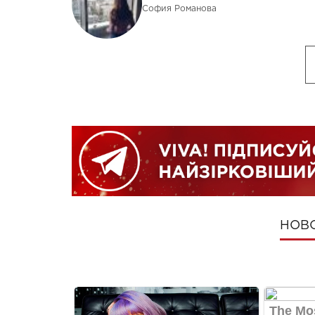
София Романова
НОВ