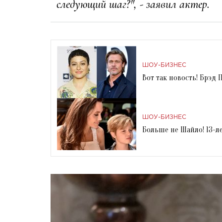
следующий шаг?", - заявил актер.
ШОУ-БИЗНЕС
Вот так новость! Брэд
ШОУ-БИЗНЕС
Больше не Шайло! 13-