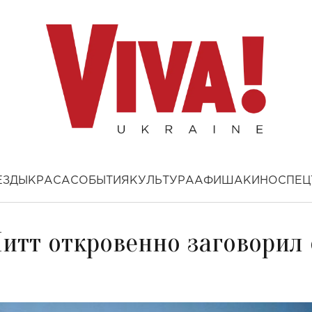
ЕЗДЫ
КРАСА
СОБЫТИЯ
КУЛЬТУРА
АФИША
КИНО
СПЕЦ
Питт откровенно заговорил 