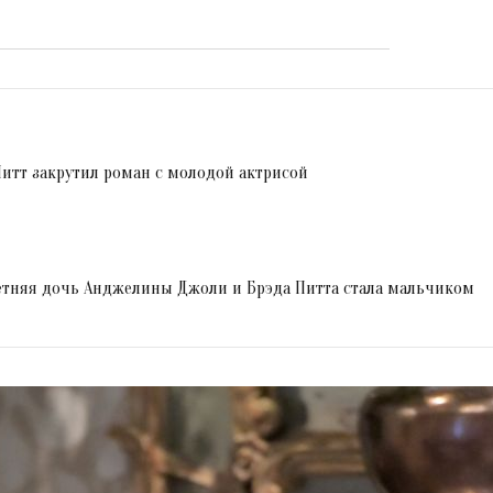
 Питт закрутил роман с молодой актрисой
летняя дочь Анджелины Джоли и Брэда Питта стала мальчиком