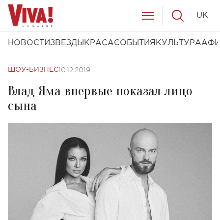
UK
НОВОСТИ
ЗВЕЗДЫ
КРАСА
СОБЫТИЯ
КУЛЬТУРА
АФ
10.12.2019
ШОУ-БИЗНЕС
Влад Яма впервые показал лицо
сына