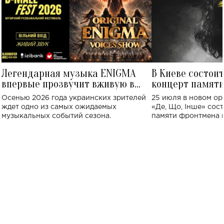
Легендарная музыка ENIGMA
В Киеве состои
впервые прозвучит вживую в
концерт памят
Украине: где состоится концерт
Клименко: более
Осенью 2026 года украинских зрителей
25 июля в новом op
исполнят песн
ждет одно из самых ожидаемых
«Де, Що, Інше» сос
музыкальных событий сезона.
памяти фронтмена
Михаила Клименко. 
особенный музыкал
посвященный артист
стало символом ис
настоящей любви.