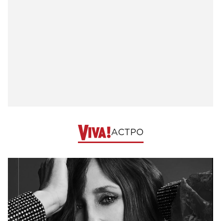
АСТРО