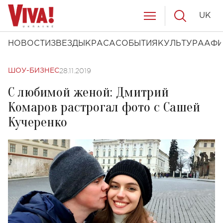
UK
НОВОСТИ
ЗВЕЗДЫ
КРАСА
СОБЫТИЯ
КУЛЬТУРА
АФ
28.11.2019
ШОУ-БИЗНЕС
С любимой женой: Дмитрий
Комаров растрогал фото с Сашей
Кучеренко