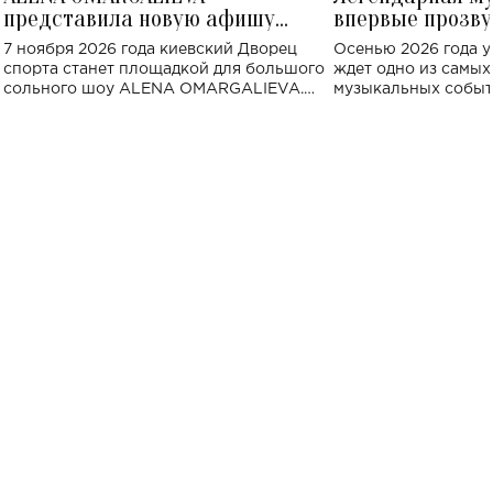
представила новую афишу
впервые прозву
большого концерта во Дворце
Украине: где со
7 ноября 2026 года киевский Дворец
Осенью 2026 года у
спорта
спорта станет площадкой для большого
ждет одно из самы
сольного шоу ALENA OMARGALIEVA.
музыкальных событ
Концерт получил символичное название
«Не пьяная — влюбленная».