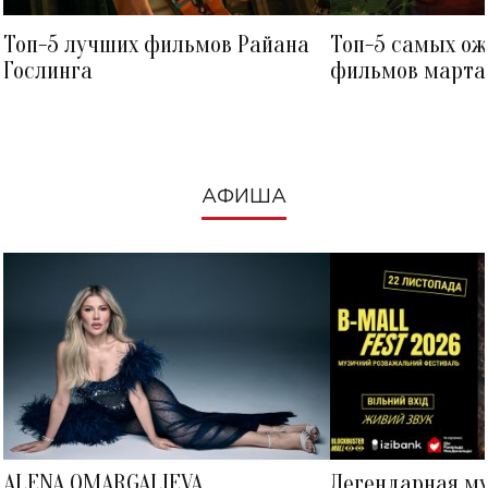
Топ-5 лучших фильмов Райана
Топ-5 самых о
Гослинга
фильмов марта 
посмотреть в к
АФИША
ALENA OMARGALIEVA
Легендарная м