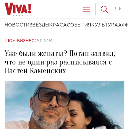
UK
НОВОСТИ
ЗВЕЗДЫ
КРАСА
СОБЫТИЯ
КУЛЬТУРА
АФ
28.11.2019
ШОУ-БИЗНЕС
Уже были женаты? Потап заявил,
что не один раз расписывался с
Настей Каменских