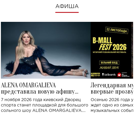
АФИША
ALENA OMARGALIEVA
Легендарная м
представила новую афишу
впервые прозву
большого концерта во Дворце
Украине: где со
7 ноября 2026 года киевский Дворец
Осенью 2026 года у
спорта
спорта станет площадкой для большого
ждет одно из самы
сольного шоу ALENA OMARGALIEVA.
музыкальных событ
Концерт получил символичное название
«Не пьяная — влюбленная».