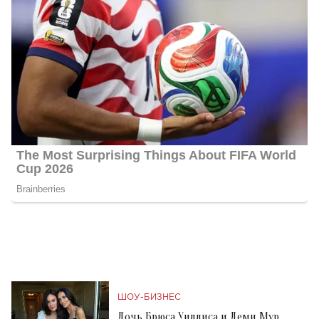
ШОУ-БИЗНЕС
Дочь Брюса Уиллиса и Деми Мур