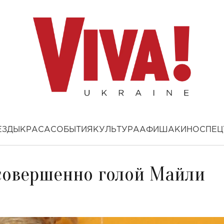
ЕЗДЫ
КРАСА
СОБЫТИЯ
КУЛЬТУРА
АФИША
КИНО
СПЕЦ
 совершенно голой Майли