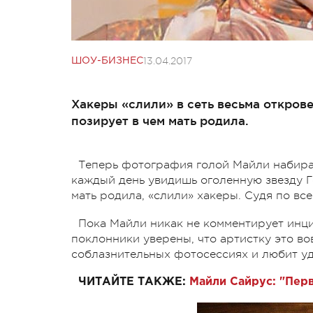
13.04.2017
ШОУ-БИЗНЕС
Хакеры «слили» в сеть весьма откров
позирует в чем мать родила.
Теперь фотография голой Майли набирае
каждый день увидишь оголенную звезду Г
мать родила, «слили» хакеры. Судя по вс
Пока Майли никак не комментирует инц
поклонники уверены, что артистку это вов
соблазнительных фотосессиях и любит у
ЧИТАЙТЕ ТАКЖЕ:
Майли Сайрус: "Пер