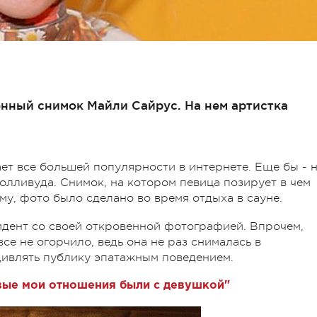
енный снимок Майли Сайрус. На нем артистка
т все большей популярности в интернете. Еще бы - 
олливуда. Снимок, на котором певица позирует в чем
ему, фото было сделано во время отдыха в сауне.
идент со своей откровенной фотографией. Впрочем,
се не огорчило, ведь она не раз снималась в
дивлять публику эпатажным поведением.
вые мои отношения были с девушкой"