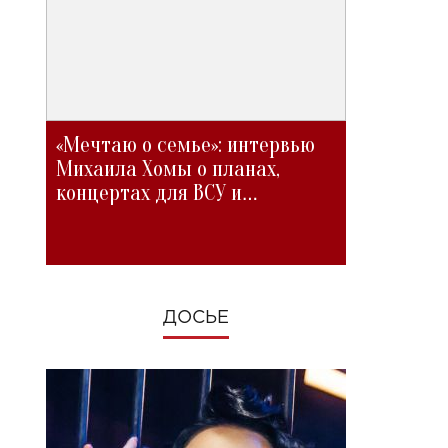
«Мечтаю о семье»: интервью
Михаила Хомы о планах,
концертах для ВСУ и
изменениях во время войны
ДОСЬЕ