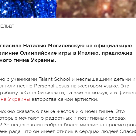
ЕЛЬДТ
гласила Наталью Могилевскую на официальную
зимние Олимпийские игры в Италию, предложив
ного гимна Украины.
но с учениками Talant School и неслышащими детьми и
лнили песню Personal Jesus на жестовом языке. Эта
ябину: «Хотів би сказати, та вже не можу», а в финал
мна Украины
авторства самой артистки.
можно сказать о языке жестов и о моем гимне. Это
которые мечтают о радостных и позитивных словах
ь? За неделю клип собрал более миллиона просмотров
ень рада, что он имеет отклик в сердцах людей! Спаси