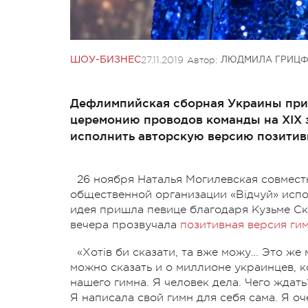
27.11.2019
Автор:
ШОУ-БИЗНЕС
ЛЮДМИЛА ГРИЦФ
Дефлимпийская сборная Украины при
церемонию проводов команды на XIX 
исполнить авторскую версию позитив
26 ноября Наталья Могилевская совмест
общественной организации «Відчуй» испо
идея пришла певице благодаря Кузьме Скр
вечера прозвучала
позитивная версия ги
«Хотів би сказати, та вже можу… Это же 
можно сказать и о миллионе украинцев, 
нашего гимна. Я человек дела. Чего ждат
Я написала свой гимн для себя сама. Я оч