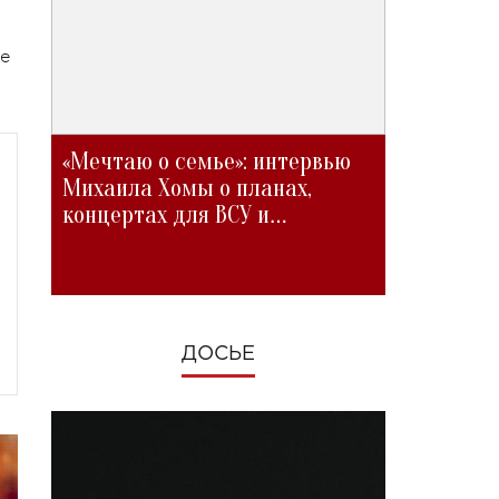
те
«Мечтаю о семье»: интервью
Михаила Хомы о планах,
концертах для ВСУ и
изменениях во время войны
ДОСЬЕ