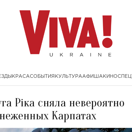
ЕЗДЫ
КРАСА
СОБЫТИЯ
КУЛЬТУРА
АФИША
КИНО
СПЕЦ
га Ріка сняла невероятно
снеженных Карпатах