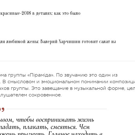
красивые-2018 в деталях: как это было
ля любимой жены: Валерий Харчишин готовит салат из
ома группы «Піраміда». По звучанию это один из
. В смысловом и эмоциональном понимании композиц
хов группы. Это завещание в музыкальной форме, це
 слушателем сокровенное.
зывом, чтобы воспринимать жизнь
 падать, плакать, смеяться. Чем
жешь прыгнуть. Главное находить в