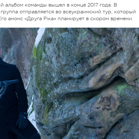
й альбом команды вышел в конце 2017 года. В
 группа отправляется во всеукраинский тур, который
го анонс «Друга Ріка» планирует в скором времени.