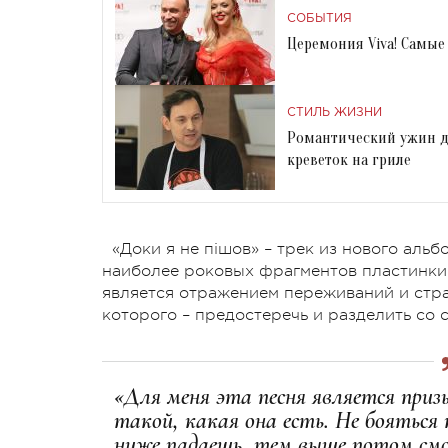
СОБЫТИЯ
Церемония Viva! Самые 
СТИЛЬ ЖИЗНИ
Романтический ужин д
креветок на гриле
«Доки я не пішов» – трек из нового альб
наиболее роковых фрагментов пластинки
является отражением переживаний и стра
которого – предостеречь и разделить со
«Для меня эта песня является при
такой, какая она есть. Не бояться
ниже падаешь, тем выше потом смо