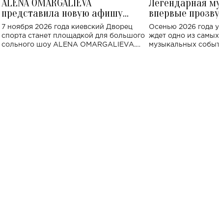
ALENA OMARGALIEVA
Легендарная м
представила новую афишу
впервые прозву
большого концерта во Дворце
Украине: где со
7 ноября 2026 года киевский Дворец
Осенью 2026 года у
спорта
спорта станет площадкой для большого
ждет одно из самы
сольного шоу ALENA OMARGALIEVA.
музыкальных событ
Концерт получил символичное название
«Не пьяная — влюбленная».