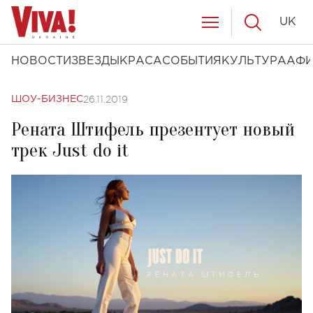
UK
НОВОСТИ
ЗВЕЗДЫ
КРАСА
СОБЫТИЯ
КУЛЬТУРА
АФ
26.11.2019
ШОУ-БИЗНЕС
Рената Штифель презентует новый
трек Just do it