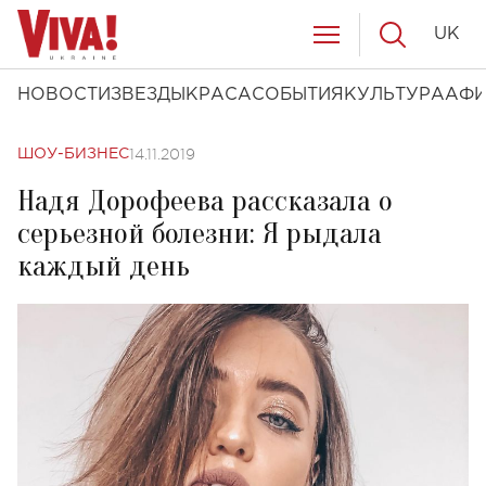
UK
НОВОСТИ
ЗВЕЗДЫ
КРАСА
СОБЫТИЯ
КУЛЬТУРА
АФ
14.11.2019
ШОУ-БИЗНЕС
Надя Дорофеева рассказала о
серьезной болезни: Я рыдала
каждый день