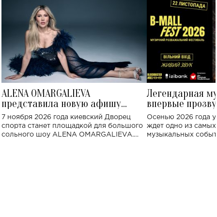
ALENA OMARGALIEVA
Легендарная м
представила новую афишу
впервые прозву
большого концерта во Дворце
Украине: где со
7 ноября 2026 года киевский Дворец
Осенью 2026 года у
спорта
спорта станет площадкой для большого
ждет одно из самы
сольного шоу ALENA OMARGALIEVA.
музыкальных событ
Концерт получил символичное название
«Не пьяная — влюбленная».