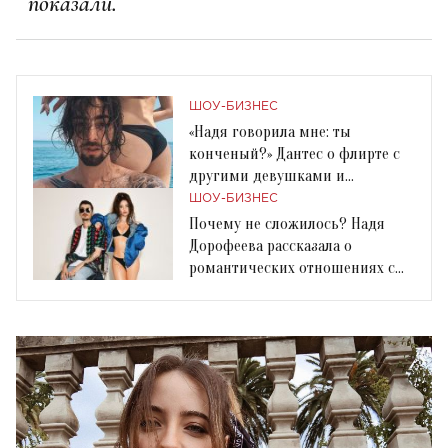
показали.
ШОУ-БИЗНЕС
«Надя говорила мне: ты
конченый?» Дантес о флирте с
другими девушками и
семейной жизни с Дорофеевой
ШОУ-БИЗНЕС
Почему не сложилось? Надя
Дорофеева рассказала о
романтических отношениях с
Позитивом