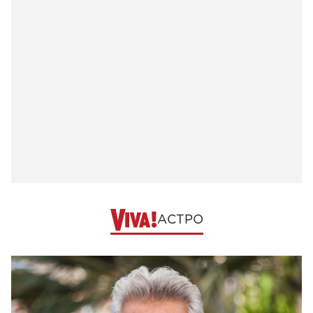
АСТРО