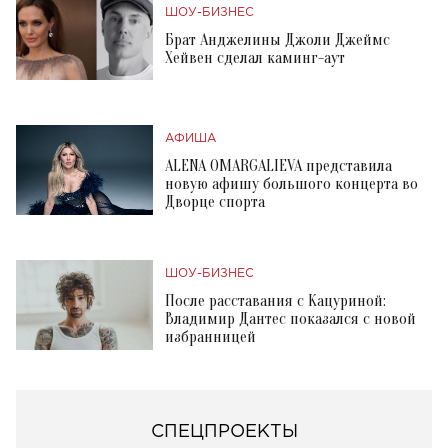
ШОУ-БИЗНЕС
Брат Анджелины Джоли Джеймс
Хейвен сделал каминг-аут
АФИША
ALENA OMARGALIEVA представила
новую афишу большого концерта во
Дворце спорта
ШОУ-БИЗНЕС
После расставания с Кацуриной:
Владимир Дантес показался с новой
избранницей
СПЕЦПРОЕКТЫ