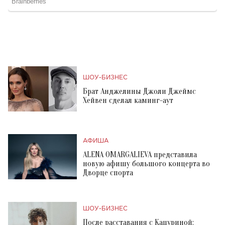
ШОУ-БИЗНЕС
Брат Анджелины Джоли Джеймс
Хейвен сделал каминг-аут
АФИША
ALENA OMARGALIEVA представила
новую афишу большого концерта во
Дворце спорта
ШОУ-БИЗНЕС
После расставания с Кацуриной: