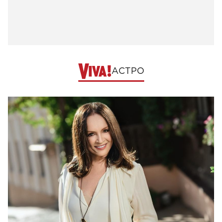
АСТРО