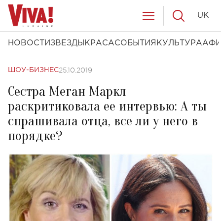
UK
НОВОСТИ
ЗВЕЗДЫ
КРАСА
СОБЫТИЯ
КУЛЬТУРА
АФ
25.10.2019
ШОУ-БИЗНЕС
Сестра Меган Маркл
раскритиковала ее интервью: А ты
спрашивала отца, все ли у него в
порядке?