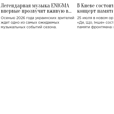
Легендарная музыка ENIGMA
В Киеве состои
впервые прозвучит вживую в
концерт памят
Украине: где состоится концерт
Клименко: более
Осенью 2026 года украинских зрителей
25 июля в новом op
исполнят песн
ждет одно из самых ожидаемых
«Де, Що, Інше» сос
музыкальных событий сезона.
памяти фронтмена
Михаила Клименко. 
особенный музыкал
посвященный артист
стало символом ис
настоящей любви.