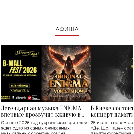
посмотреть в к
АФИША
Легендарная музыка ENIGMA
В Киеве состои
впервые прозвучит вживую в
концерт памят
Украине: где состоится концерт
Клименко: более
Осенью 2026 года украинских зрителей
25 июля в новом op
исполнят песн
ждет одно из самых ожидаемых
«Де, Що, Інше» сос
музыкальных событий сезона.
памяти фронтмена