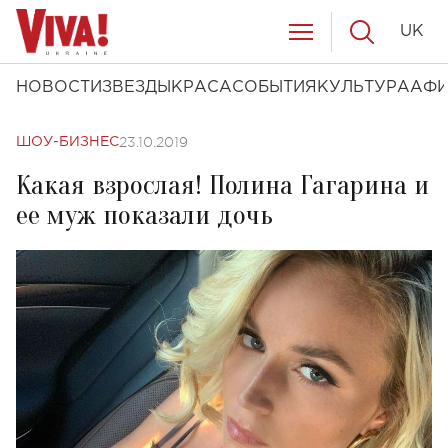
UK
НОВОСТИ
ЗВЕЗДЫ
КРАСА
СОБЫТИЯ
КУЛЬТУРА
АФ
23.10.2019
ШОУ-БИЗНЕС
Какая взрослая! Полина Гагарина и
ее муж показали дочь