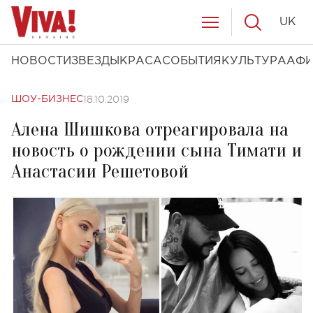
UK
НОВОСТИ
ЗВЕЗДЫ
КРАСА
СОБЫТИЯ
КУЛЬТУРА
АФ
18.10.2019
ШОУ-БИЗНЕС
Алена Шишкова отреагировала на
новость о рождении сына Тимати и
Анастасии Решетовой