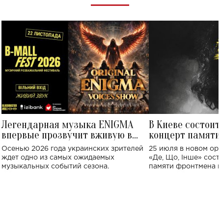
Легендарная музыка ENIGMA
В Киеве состои
впервые прозвучит вживую в
концерт памят
Украине: где состоится концерт
Клименко: более
Осенью 2026 года украинских зрителей
25 июля в новом op
исполнят песн
ждет одно из самых ожидаемых
«Де, Що, Інше» сос
музыкальных событий сезона.
памяти фронтмена
Михаила Клименко. 
особенный музыкал
посвященный артист
стало символом ис
настоящей любви.