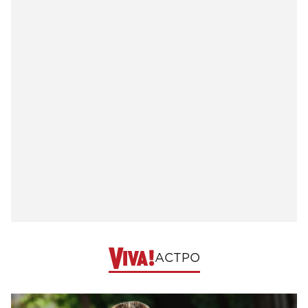
АСТРО