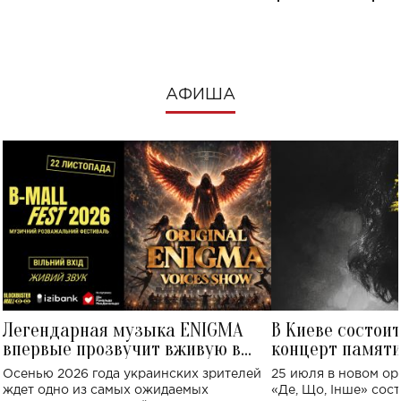
посмотреть в к
АФИША
Легендарная музыка ENIGMA
В Киеве состои
впервые прозвучит вживую в
концерт памят
Украине: где состоится концерт
Клименко: более
Осенью 2026 года украинских зрителей
25 июля в новом op
исполнят песн
ждет одно из самых ожидаемых
«Де, Що, Інше» сос