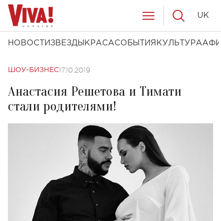
UK
НОВОСТИ
ЗВЕЗДЫ
КРАСА
СОБЫТИЯ
КУЛЬТУРА
АФ
17.10.2019
ШОУ-БИЗНЕС
Анастасия Решетова и Тимати
стали родителями!