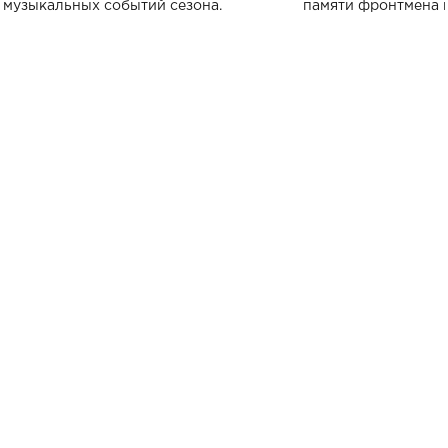
музыкальных событий сезона.
памяти фронтмена
Михаила Клименко. 
особенный музыкал
посвященный артист
стало символом ис
настоящей любви.