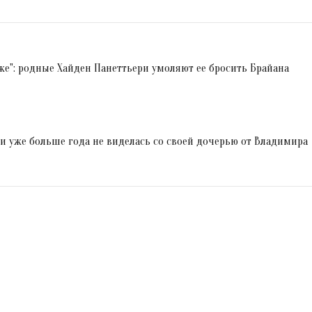
иже": родные Хайден Панеттьери умоляют ее бросить Брайана
и уже больше года не виделась со своей дочерью от Владимира