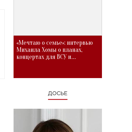
«Мечтаю о семье»: интервью
Михаила Хомы о планах,
концертах для ВСУ и
изменениях во время войны
ДОСЬЕ