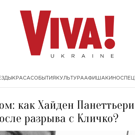
ЕЗДЫ
КРАСА
СОБЫТИЯ
КУЛЬТУРА
АФИША
КИНО
СПЕЦ
ом: как Хайден Панеттьери
осле разрыва с Кличко?