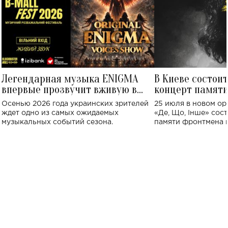
Легендарная музыка ENIGMA
В Киеве состои
впервые прозвучит вживую в
концерт памят
Украине: где состоится концерт
Клименко: более
Осенью 2026 года украинских зрителей
25 июля в новом op
исполнят песн
ждет одно из самых ожидаемых
«Де, Що, Інше» сос
музыкальных событий сезона.
памяти фронтмена
Михаила Клименко. 
особенный музыкал
посвященный артист
стало символом ис
настоящей любви.