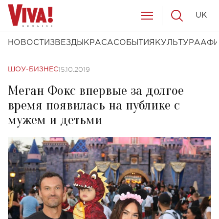
UK
НОВОСТИ
ЗВЕЗДЫ
КРАСА
СОБЫТИЯ
КУЛЬТУРА
АФ
15.10.2019
ШОУ-БИЗНЕС
Меган Фокс впервые за долгое
время появилась на публике с
мужем и детьми