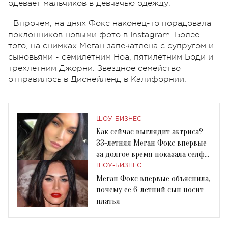
одевает мальчиков в девчачью одежду.
Впрочем, на днях Фокс наконец-то порадовала
поклонников новыми фото в Instagram. Более
того, на снимках Меган запечатлена с супругом и
сыновьями - семилетним Ноа, пятилетним Боди и
трехлетним Джорни. Звездное семейство
отправилось в Диснейленд в Калифорнии.
ШОУ-БИЗНЕС
Как сейчас выглядит актриса?
33-летняя Меган Фокс впервые
за долгое время показала селфи
в Instagram
ШОУ-БИЗНЕС
Меган Фокс впервые объяснила,
почему ее 6-летний сын носит
платья