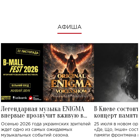
АФИША
Легендарная музыка ENIGMA
В Киеве состои
впервые прозвучит вживую в
концерт памят
Украине: где состоится концерт
Клименко: более
Осенью 2026 года украинских зрителей
25 июля в новом op
исполнят песн
ждет одно из самых ожидаемых
«Де, Що, Інше» сос
музыкальных событий сезона.
памяти фронтмена