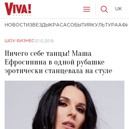
UK
НОВОСТИ
ЗВЕЗДЫ
КРАСА
СОБЫТИЯ
КУЛЬТУРА
АФ
10.10.2019
ШОУ-БИЗНЕС
Ничего себе танцы! Маша
Ефросинина в одной рубашке
эротически станцевала на стуле