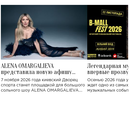
ALENA OMARGALIEVA
Легендарная м
представила новую афишу
впервые прозву
большого концерта во Дворце
Украине: где со
7 ноября 2026 года киевский Дворец
Осенью 2026 года у
спорта
спорта станет площадкой для большого
ждет одно из самы
сольного шоу ALENA OMARGALIEVA.
музыкальных событ
Концерт получил символичное название
«Не пьяная — влюбленная».