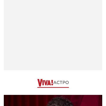
АСТРО