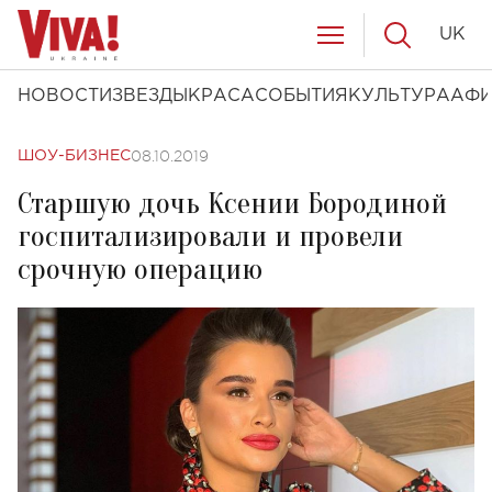
UK
НОВОСТИ
ЗВЕЗДЫ
КРАСА
СОБЫТИЯ
КУЛЬТУРА
АФ
08.10.2019
ШОУ-БИЗНЕС
Старшую дочь Ксении Бородиной
госпитализировали и провели
срочную операцию