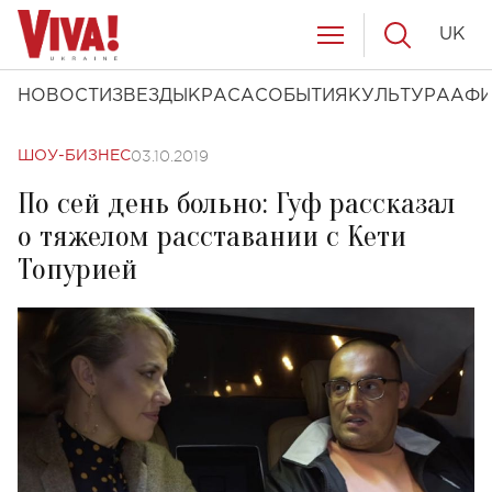
UK
НОВОСТИ
ЗВЕЗДЫ
КРАСА
СОБЫТИЯ
КУЛЬТУРА
АФ
03.10.2019
ШОУ-БИЗНЕС
По сей день больно: Гуф рассказал
о тяжелом расставании с Кети
Топурией