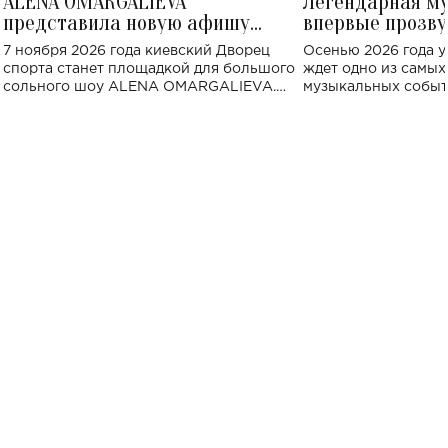
ALENA OMARGALIEVA
Легендарная м
представила новую афишу
впервые прозву
большого концерта во Дворце
Украине: где со
7 ноября 2026 года киевский Дворец
Осенью 2026 года у
спорта
спорта станет площадкой для большого
ждет одно из самы
сольного шоу ALENA OMARGALIEVA.
музыкальных событ
Концерт получил символичное название
«Не пьяная — влюбленная».