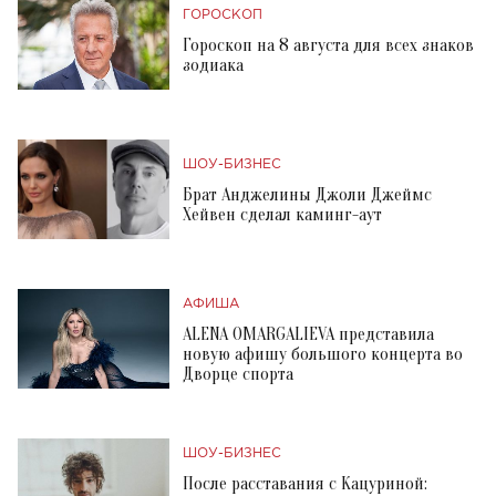
ГОРОСКОП
Гороскоп на 8 августа для всех знаков
зодиака
ШОУ-БИЗНЕС
Брат Анджелины Джоли Джеймс
Хейвен сделал каминг-аут
АФИША
ALENA OMARGALIEVA представила
новую афишу большого концерта во
Дворце спорта
ШОУ-БИЗНЕС
После расставания с Кацуриной: