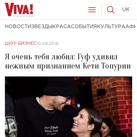
UK
НОВОСТИ
ЗВЕЗДЫ
КРАСА
СОБЫТИЯ
КУЛЬТУРА
АФ
10.09.2019
ШОУ-БИЗНЕС
Я очень тебя любил: Гуф удивил
нежным признанием Кети Топурии