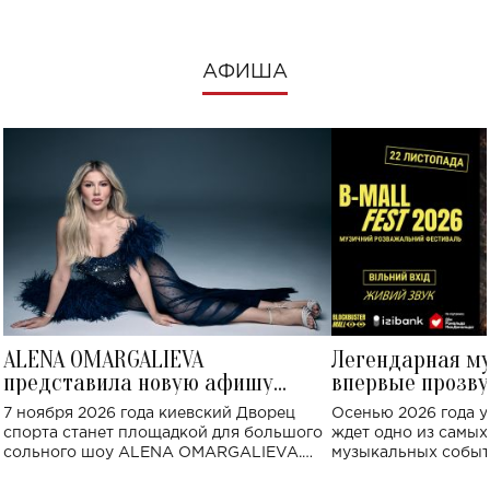
АФИША
ALENA OMARGALIEVA
Легендарная м
представила новую афишу
впервые прозву
большого концерта во Дворце
Украине: где со
7 ноября 2026 года киевский Дворец
Осенью 2026 года у
спорта
спорта станет площадкой для большого
ждет одно из самы
сольного шоу ALENA OMARGALIEVA.
музыкальных событ
Концерт получил символичное название