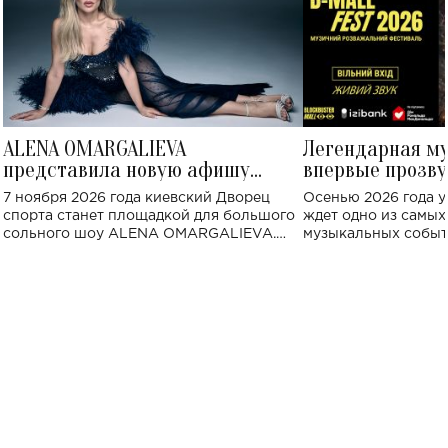
ALENA OMARGALIEVA
Легендарная м
представила новую афишу
впервые прозву
большого концерта во Дворце
Украине: где со
7 ноября 2026 года киевский Дворец
Осенью 2026 года у
спорта
спорта станет площадкой для большого
ждет одно из самы
сольного шоу ALENA OMARGALIEVA.
музыкальных событ
Концерт получил символичное название
«Не пьяная — влюбленная».