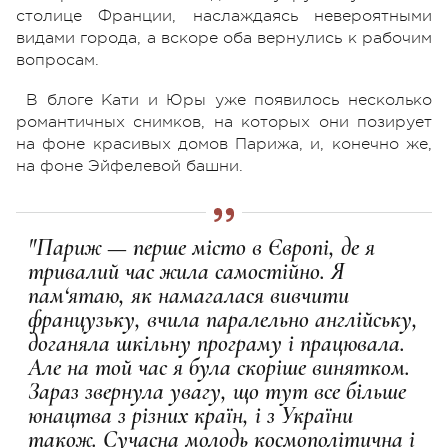
столице Франции, наслаждаясь невероятными
видами города, а вскоре оба вернулись к рабочим
вопросам.
В блоге Кати и Юры уже появилось несколько
романтичных снимков, на которых они позирует
на фоне красивых домов Парижа, и, конечно же,
на фоне Эйфелевой башни.
"Париж — перше місто в Європі, де я
тривалий час жила самостійно. Я
пам‘ятаю, як намагалася вивчити
французьку, вчила паралельно англійську,
доганяла шкільну програму і працювала.
Але на той час я була скоріше винятком.
Зараз звернула увагу, що тут все більше
юнацтва з різних країн, і з України
також. Сучасна молодь космополітична і