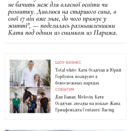
не бачить меж для власної освіти чи
розвитку. Дивлюся на старшого сина, в
свої 17 він вже знає, до чого прямує у
житті", — поделилась размышлениями
Катя под одним из снимком из Парижа.
ШОУ-БИЗНЕС
Total white: Катя Осадчая и Юрий
Горбунов позируют в
белоснежных нарядах
СОБЫТИЯ
Дан Балан, Melovin, Катя
Осадчая: звезды на показе Жана
Грицфельдта Centaurs’ Racing