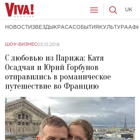
UK
НОВОСТИ
ЗВЕЗДЫ
КРАСА
СОБЫТИЯ
КУЛЬТУРА
АФ
03.10.2019
ШОУ-БИЗНЕС
С любовью из Парижа: Катя
Осадчая и Юрий Горбунов
отправились в романическое
путешествие во Францию