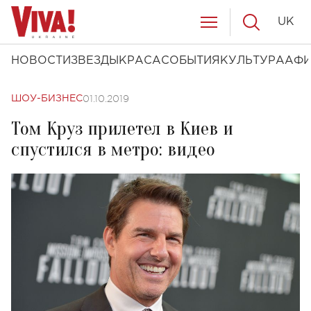
UK
НОВОСТИ
ЗВЕЗДЫ
КРАСА
СОБЫТИЯ
КУЛЬТУРА
АФ
01.10.2019
ШОУ-БИЗНЕС
Том Круз прилетел в Киев и
cпустился в метро: видео