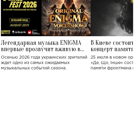
Легендарная музыка ENIGMA
В Киеве состои
впервые прозвучит вживую в
концерт памят
Украине: где состоится концерт
Клименко: более
Осенью 2026 года украинских зрителей
25 июля в новом op
исполнят песн
ждет одно из самых ожидаемых
«Де, Що, Інше» сос
музыкальных событий сезона.
памяти фронтмена
Михаила Клименко. 
особенный музыкал
посвященный артист
стало символом ис
настоящей любви.