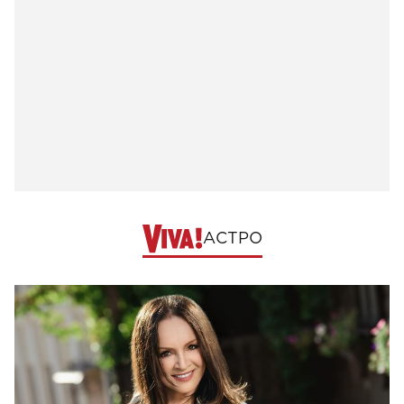
АСТРО