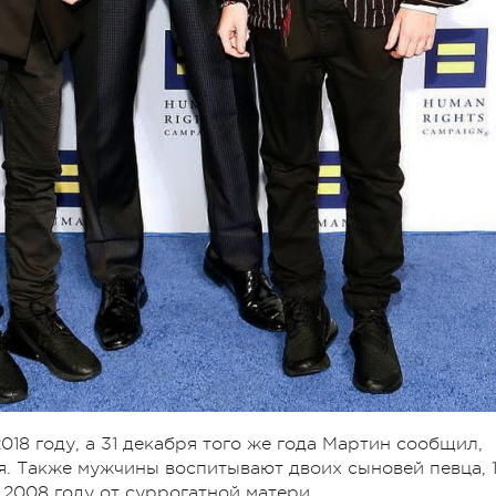
18 году, а 31 декабря того же года Мартин сообщил,
я. Также мужчины воспитывают двоих сыновей певца, 1
 2008 году от суррогатной матери.