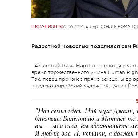
01.10.2019
Автор:
ШОУ-БИЗНЕС
СОФИЯ РОМАНО
Радостной новостью поделился сам Р
47-летний Рики Мартин готовится в четв
время торжественного ужина Human Right
Так, певец произнес прямо со сцены во вр
шведско-сирийский художник Джван Йосе
"Моя семья здесь. Мой муж Джван, 
близнецы Валентино и Маттео тоже 
вы — моя сила, вы вдохновляете ме
Я люблю вас. И, кстати, я должен 