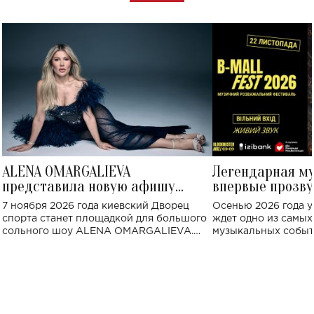
ALENA OMARGALIEVA
Легендарная м
представила новую афишу
впервые прозву
большого концерта во Дворце
Украине: где со
7 ноября 2026 года киевский Дворец
Осенью 2026 года у
спорта
спорта станет площадкой для большого
ждет одно из самы
сольного шоу ALENA OMARGALIEVA.
музыкальных событ
Концерт получил символичное название
«Не пьяная — влюбленная».