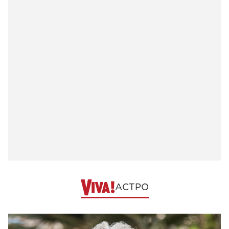
АСТРО