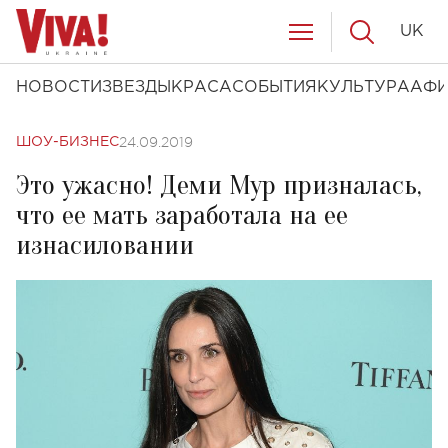
UK
НОВОСТИ
ЗВЕЗДЫ
КРАСА
СОБЫТИЯ
КУЛЬТУРА
АФ
24.09.2019
ШОУ-БИЗНЕС
Это ужасно! Деми Мур призналась,
что ее мать заработала на ее
изнасиловании