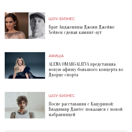
ШОУ-БИЗНЕС
Брат Анджелины Джоли Джеймс
Хейвен сделал каминг-аут
АФИША
ALENA OMARGALIEVA представила
новую афишу большого концерта во
Дворце спорта
ШОУ-БИЗНЕС
После расставания с Кацуриной:
Владимир Дантес показался с новой
избранницей