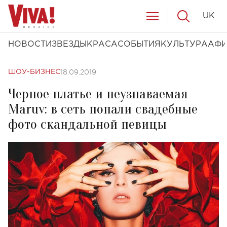
UK
НОВОСТИ
ЗВЕЗДЫ
КРАСА
СОБЫТИЯ
КУЛЬТУРА
АФ
18.09.2019
ШОУ-БИЗНЕС
Черное платье и неузнаваемая
Maruv: в сеть попали свадебные
фото скандальной певицы