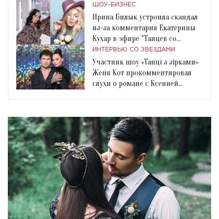
ШОУ-БИЗНЕС
Ирина Билык устроила скандал
из-за комментария Екатерины
Кухар в эфире "Танцев со
звездами"
ИНТЕРВЬЮ СО ЗВЕЗДАМИ
Участник шоу «Танці з зірками»
Женя Кот прокомментировал
слухи о романе с Ксенией
Мишиной