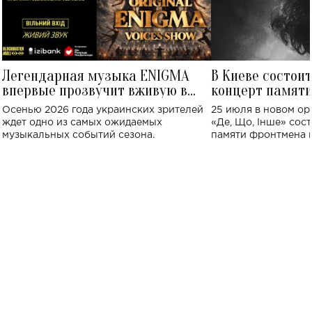
Легендарная музыка ENIGMA
В Киеве состои
впервые прозвучит вживую в
концерт памят
Украине: где состоится концерт
Клименко: более
Осенью 2026 года украинских зрителей
25 июля в новом op
исполнят песн
ждет одно из самых ожидаемых
«Де, Що, Інше» сос
музыкальных событий сезона.
памяти фронтмена
Михаила Клименко. 
особенный музыкал
посвященный артист
стало символом ис
настоящей любви.