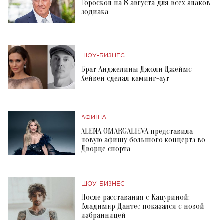
Гороскоп на 8 августа для всех знаков
зодиака
ШОУ-БИЗНЕС
Брат Анджелины Джоли Джеймс
Хейвен сделал каминг-аут
АФИША
ALENA OMARGALIEVA представила
новую афишу большого концерта во
Дворце спорта
ШОУ-БИЗНЕС
После расставания с Кацуриной:
Владимир Дантес показался с новой
избранницей