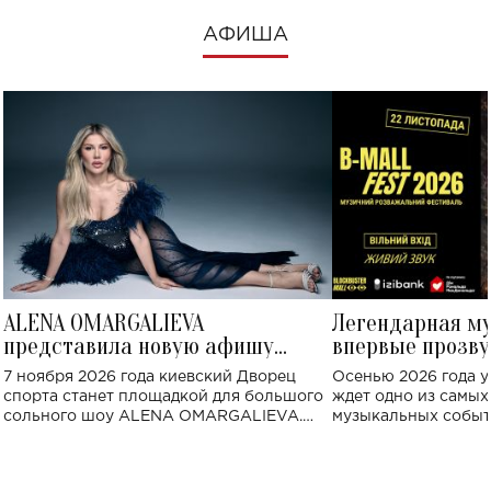
АФИША
ALENA OMARGALIEVA
Легендарная м
представила новую афишу
впервые прозву
большого концерта во Дворце
Украине: где со
7 ноября 2026 года киевский Дворец
Осенью 2026 года у
спорта
спорта станет площадкой для большого
ждет одно из самы
сольного шоу ALENA OMARGALIEVA.
музыкальных событ
Концерт получил символичное название
«Не пьяная — влюбленная».