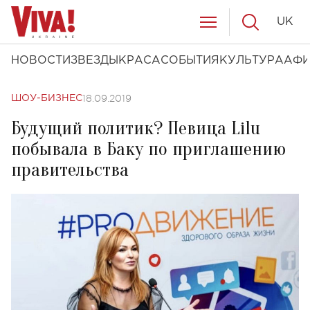
UK
НОВОСТИ
ЗВЕЗДЫ
КРАСА
СОБЫТИЯ
КУЛЬТУРА
АФ
18.09.2019
ШОУ-БИЗНЕС
Будущий политик? Певица Lilu
побывала в Баку по приглашению
правительства