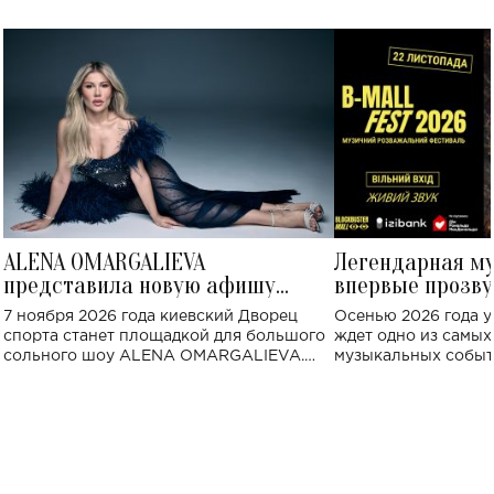
ALENA OMARGALIEVA
Легендарная м
представила новую афишу
впервые прозву
большого концерта во Дворце
Украине: где со
7 ноября 2026 года киевский Дворец
Осенью 2026 года у
спорта
спорта станет площадкой для большого
ждет одно из самы
сольного шоу ALENA OMARGALIEVA.
музыкальных событ
Концерт получил символичное название
«Не пьяная — влюбленная».