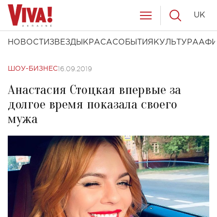
UK
НОВОСТИ
ЗВЕЗДЫ
КРАСА
СОБЫТИЯ
КУЛЬТУРА
АФ
16.09.2019
ШОУ-БИЗНЕС
Анастасия Стоцкая впервые за
долгое время показала своего
мужа