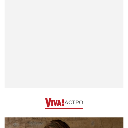
АСТРО