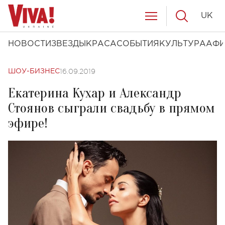
UK
НОВОСТИ
ЗВЕЗДЫ
КРАСА
СОБЫТИЯ
КУЛЬТУРА
АФ
16.09.2019
ШОУ-БИЗНЕС
Екатерина Кухар и Александр
Стоянов сыграли свадьбу в прямом
эфире!