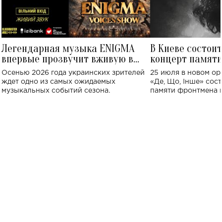
Легендарная музыка ENIGMA
В Киеве состои
впервые прозвучит вживую в
концерт памят
Украине: где состоится концерт
Клименко: более
Осенью 2026 года украинских зрителей
25 июля в новом op
исполнят песн
ждет одно из самых ожидаемых
«Де, Що, Інше» сос
музыкальных событий сезона.
памяти фронтмена
Михаила Клименко. 
особенный музыкал
посвященный артист
стало символом ис
настоящей любви.