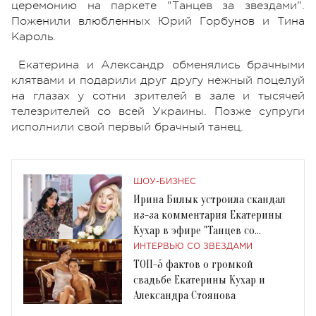
церемонию на паркете "Танцев за звездами".
Поженили влюбленных Юрий Горбунов и Тина
Кароль.
Екатерина и Александр обменялись брачными
клятвами и подарили друг другу нежный поцелуй
на глазах у сотни зрителей в зале и тысячей
телезрителей со всей Украины. Позже супруги
исполнили свой первый брачный танец.
ШОУ-БИЗНЕС
Ирина Билык устроила скандал
из-за комментария Екатерины
Кухар в эфире "Танцев со
звездами"
ИНТЕРВЬЮ СО ЗВЕЗДАМИ
ТОП-5 фактов о громкой
свадьбе Екатерины Кухар и
Александра Стоянова