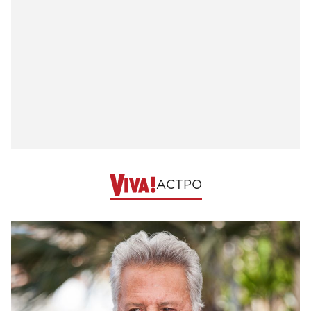
АСТРО