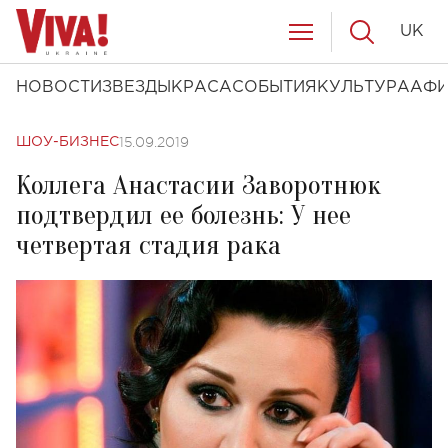
UK
НОВОСТИ
ЗВЕЗДЫ
КРАСА
СОБЫТИЯ
КУЛЬТУРА
АФ
15.09.2019
ШОУ-БИЗНЕС
Коллега Анастасии Заворотнюк
подтвердил ее болезнь: У нее
четвертая стадия рака