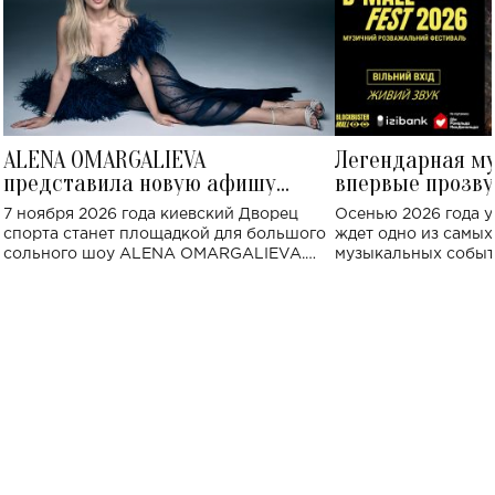
ALENA OMARGALIEVA
Легендарная м
представила новую афишу
впервые прозву
большого концерта во Дворце
Украине: где со
7 ноября 2026 года киевский Дворец
Осенью 2026 года у
спорта
спорта станет площадкой для большого
ждет одно из самы
сольного шоу ALENA OMARGALIEVA.
музыкальных событ
Концерт получил символичное название
«Не пьяная — влюбленная».