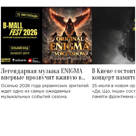
Легендарная музыка ENIGMA
В Киеве состои
впервые прозвучит вживую в
концерт памят
Украине: где состоится концерт
Клименко: более
Осенью 2026 года украинских зрителей
25 июля в новом op
исполнят песн
ждет одно из самых ожидаемых
«Де, Що, Інше» сос
музыкальных событий сезона.
памяти фронтмена
Михаила Клименко. 
особенный музыкал
посвященный артист
стало символом ис
настоящей любви.