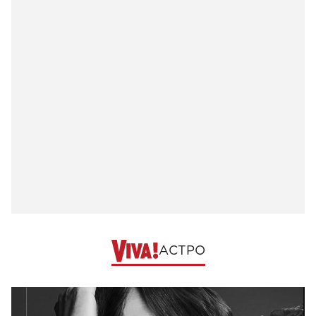
АСТРО