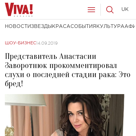
UK
НОВОСТИ
ЗВЕЗДЫ
КРАСА
СОБЫТИЯ
КУЛЬТУРА
АФ
14.09.2019
ШОУ-БИЗНЕС
Представитель Анастасии
Заворотнюк прокомментировал
слухи о последней стадии рака: Это
бред!