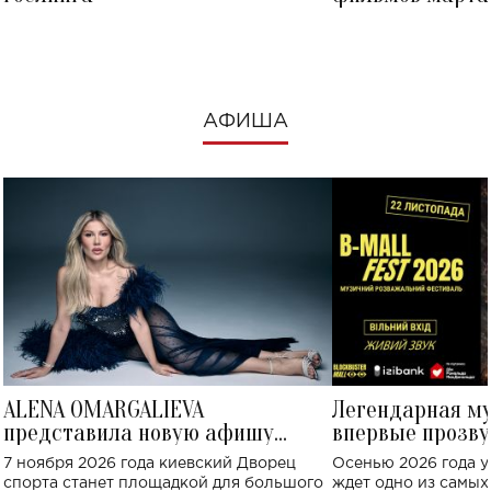
посмотреть в к
АФИША
ALENA OMARGALIEVA
Легендарная м
представила новую афишу
впервые прозву
большого концерта во Дворце
Украине: где со
7 ноября 2026 года киевский Дворец
Осенью 2026 года у
спорта
спорта станет площадкой для большого
ждет одно из самы