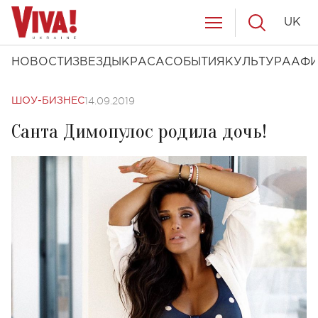
UK
НОВОСТИ
ЗВЕЗДЫ
КРАСА
СОБЫТИЯ
КУЛЬТУРА
АФ
14.09.2019
ШОУ-БИЗНЕС
Санта Димопулос родила дочь!