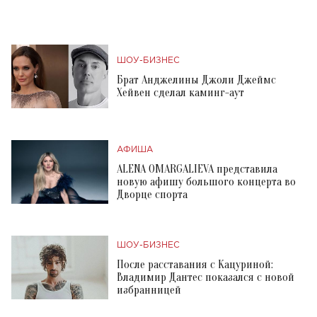
ШОУ-БИЗНЕС
Брат Анджелины Джоли Джеймс
Хейвен сделал каминг-аут
АФИША
ALENA OMARGALIEVA представила
новую афишу большого концерта во
Дворце спорта
ШОУ-БИЗНЕС
После расставания с Кацуриной:
Владимир Дантес показался с новой
избранницей