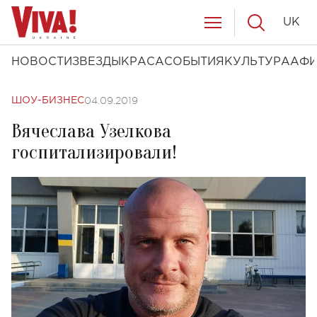
UK
НОВОСТИ
ЗВЕЗДЫ
КРАСА
СОБЫТИЯ
КУЛЬТУРА
АФ
04.09.2019
ШОУ-БИЗНЕС
Вячеслава Узелкова
госпитализировали!