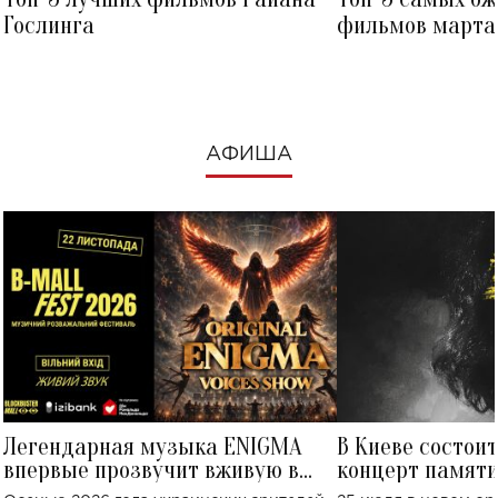
Гослинга
фильмов марта 
посмотреть в к
АФИША
Легендарная музыка ENIGMA
В Киеве состои
впервые прозвучит вживую в
концерт памят
Украине: где состоится концерт
Клименко: более