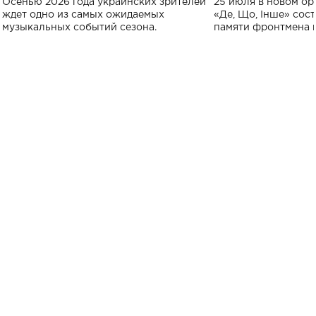
Осенью 2026 года украинских зрителей
25 июля в новом op
исполнят песн
ждет одно из самых ожидаемых
«Де, Що, Інше» сос
музыкальных событий сезона.
памяти фронтмена
Михаила Клименко. 
особенный музыкал
посвященный артист
стало символом ис
настоящей любви.