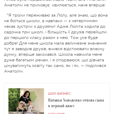
Анатоліч не приховує: хвилюється, наче вперше:
"Я трохи переживаю за Лолу, але знаю, що вона
не боїться школи, а навпаки — з нетерпінням
чекає зустрічі з друзями! Адже Лоліта ходила до
садочка при школі, і більшість її друзів перейшли
до першого класу разом з нею. Тож усе буде
добре! Для мене школа мала величезне значення:
тут я заводив друзів, вчився відстоювати власну
думку, вперше закохався. Школа навчила мене
дуже багатьом речам, і я сподіваюся, що дівчата
цінуватимуть освіту так само, як і я», — поділився
Анатоліч.
ШОУ-БИЗНЕС
Наталья Холоденко отвела сына
в первый класс