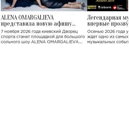
ALENA OMARGALIEVA
Легендарная м
представила новую афишу
впервые прозву
большого концерта во Дворце
Украине: где со
7 ноября 2026 года киевский Дворец
Осенью 2026 года у
спорта
спорта станет площадкой для большого
ждет одно из самы
сольного шоу ALENA OMARGALIEVA.
музыкальных событ
Концерт получил символичное название
«Не пьяная — влюбленная».