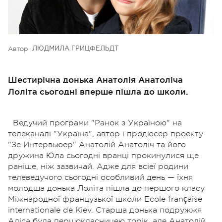
Автор:
ЛЮДМИЛА ГРИЦФЕЛЬДТ
Шестирічна донька Анатолія Анатоліча
Лоліта сьогодні вперше пішла до школи.
Ведучий програми "Ранок з Україною" на
телеканалі "Україна", автор і продюсер проекту
"Зе Интервьюер" Анатолій Анатоліч та його
дружина Юла сьогодні вранці прокинулися ще
раніше, ніж зазвичай. Адже для всіеї родини
телеведучого сьогодні особливий день — їхня
молодша донька Лоліта пішла до першого класу
Міжнародної французької школи Ecole française
internationale de Kiev. Старша донька подружжя
Аліса була першокласницею торік, але Анатолій