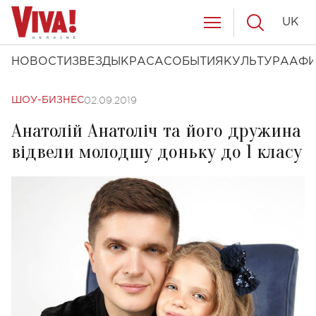
UK
НОВОСТИ
ЗВЕЗДЫ
КРАСА
СОБЫТИЯ
КУЛЬТУРА
АФ
02.09.2019
ШОУ-БИЗНЕС
Анатолій Анатоліч та його дружина
відвели молодшу доньку до 1 класу