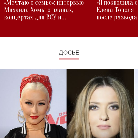
«Мечтаю о семье»: интервью
«Я позволила 
Михаила Хомы о планах,
Елена Тополя 
концертах для ВСУ и
после развода
изменениях во время войны
ДОСЬЕ