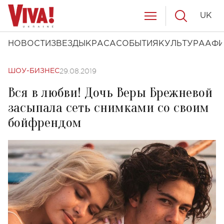
UK
НОВОСТИ
ЗВЕЗДЫ
КРАСА
СОБЫТИЯ
КУЛЬТУРА
АФ
29.08.2019
ШОУ-БИЗНЕС
Вся в любви! Дочь Веры Брежневой
засыпала сеть снимками со своим
бойфрендом