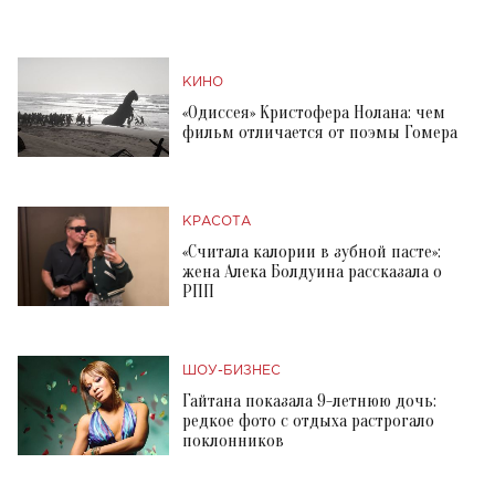
КИНО
«Одиссея» Кристофера Нолана: чем
фильм отличается от поэмы Гомера
КРАСОТА
«Считала калории в зубной пасте»:
жена Алека Болдуина рассказала о
РПП
ШОУ-БИЗНЕС
Гайтана показала 9-летнюю дочь:
редкое фото с отдыха растрогало
поклонников