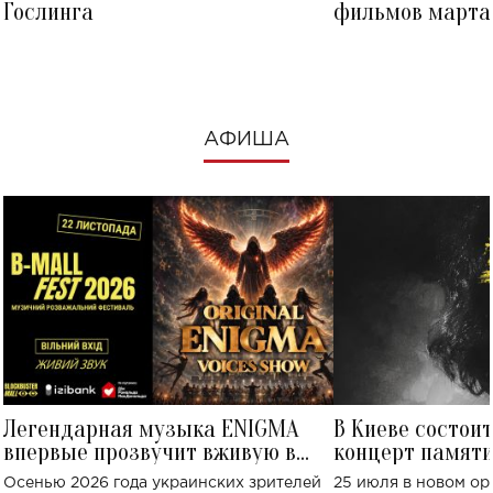
Гослинга
фильмов марта 
посмотреть в к
АФИША
Легендарная музыка ENIGMA
В Киеве состои
впервые прозвучит вживую в
концерт памят
Украине: где состоится концерт
Клименко: более
Осенью 2026 года украинских зрителей
25 июля в новом op