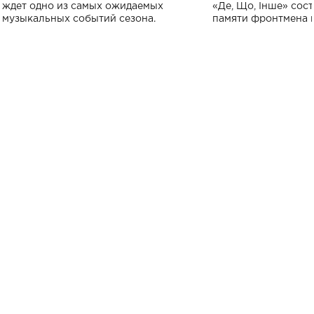
исполнят песн
ждет одно из самых ожидаемых
«Де, Що, Інше» сос
музыкальных событий сезона.
памяти фронтмена
Михаила Клименко. 
особенный музыкал
посвященный артист
стало символом ис
настоящей любви.