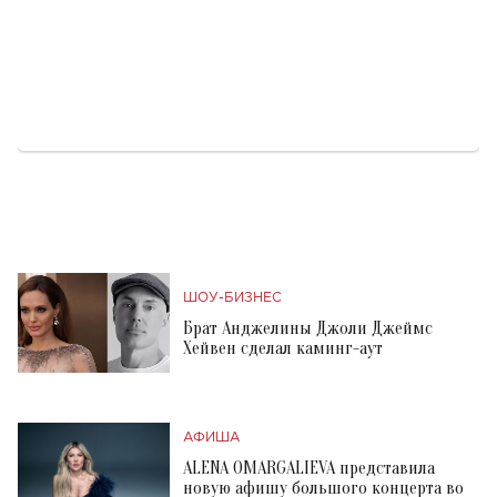
ШОУ-БИЗНЕС
Брат Анджелины Джоли Джеймс
Хейвен сделал каминг-аут
АФИША
ALENA OMARGALIEVA представила
новую афишу большого концерта во