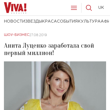
UK
НОВОСТИ
ЗВЕЗДЫ
КРАСА
СОБЫТИЯ
КУЛЬТУРА
АФ
27.08.2019
ШОУ-БИЗНЕС
Анита Луценко заработала свой
первый миллион!