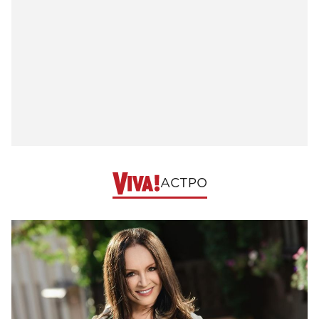
АСТРО