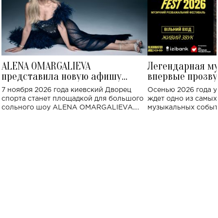
ALENA OMARGALIEVA
Легендарная м
представила новую афишу
впервые прозву
большого концерта во Дворце
Украине: где со
7 ноября 2026 года киевский Дворец
Осенью 2026 года у
спорта
спорта станет площадкой для большого
ждет одно из самы
сольного шоу ALENA OMARGALIEVA.
музыкальных событ
Концерт получил символичное название
«Не пьяная — влюбленная».