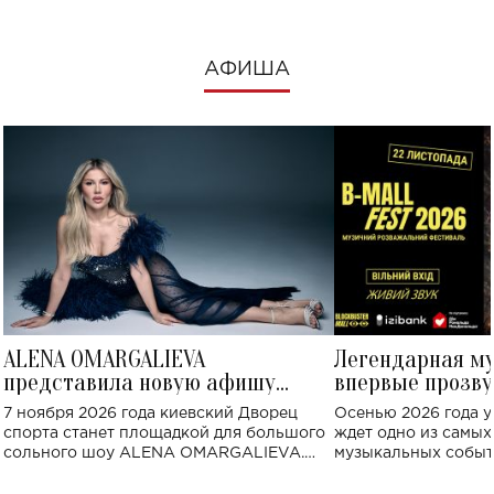
АФИША
ALENA OMARGALIEVA
Легендарная м
представила новую афишу
впервые прозву
большого концерта во Дворце
Украине: где со
7 ноября 2026 года киевский Дворец
Осенью 2026 года у
спорта
спорта станет площадкой для большого
ждет одно из самы
сольного шоу ALENA OMARGALIEVA.
музыкальных событ
Концерт получил символичное название
«Не пьяная — влюбленная».