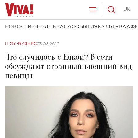
UK
НОВОСТИ
ЗВЕЗДЫ
КРАСА
СОБЫТИЯ
КУЛЬТУРА
АФ
23.08.2019
ШОУ-БИЗНЕС
Что случилось с Елкой? В сети
обсуждают странный внешний вид
певицы