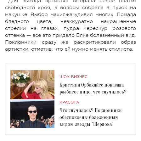
Для выхода артистка выбрала белое платье
свободного кроя, а волосы собрала в пучок на
макушке. Выбор макияжа удивил многих. Помада
бледного цвета, неаккуратно накрашенные
стрелки на глазах, пудра чересчур розового
оттенка — все это придало Елке болезненный вид.
Поклонники сразу же раскритиковали образ
артистки, отметив, что ей нужно менять стилиста.
ШОУ-БИЗНЕС
Кристина Орбакайте показала
разбитое лицо: что случилось?
КРАСОТА
Что случилось? Поклонники
обеспокоены болезненным
видом звезды "Шерлока"