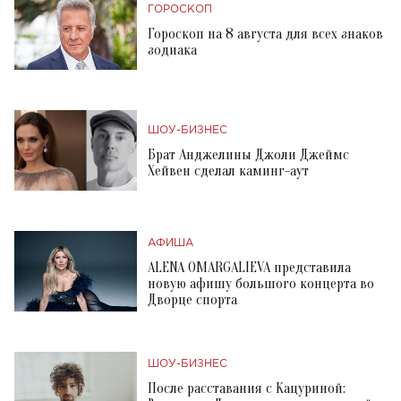
ГОРОСКОП
Гороскоп на 8 августа для всех знаков
зодиака
ШОУ-БИЗНЕС
Брат Анджелины Джоли Джеймс
Хейвен сделал каминг-аут
АФИША
ALENA OMARGALIEVA представила
новую афишу большого концерта во
Дворце спорта
ШОУ-БИЗНЕС
После расставания с Кацуриной: