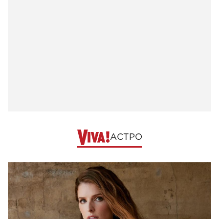
АСТРО