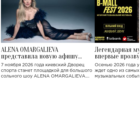
ALENA OMARGALIEVA
Легендарная м
представила новую афишу
впервые прозву
большого концерта во Дворце
Украине: где со
7 ноября 2026 года киевский Дворец
Осенью 2026 года у
спорта
спорта станет площадкой для большого
ждет одно из самы
сольного шоу ALENA OMARGALIEVA.
музыкальных событ
Концерт получил символичное название
«Не пьяная — влюбленная».