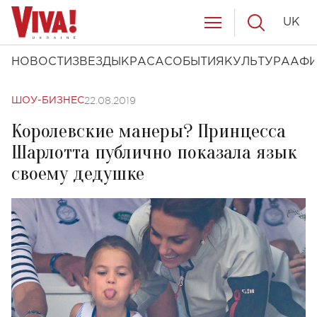
UK
НОВОСТИ
ЗВЕЗДЫ
КРАСА
СОБЫТИЯ
КУЛЬТУРА
АФ
22.08.2019
ШОУ-БИЗНЕС
Королевские манеры? Принцесса
Шарлотта публично показала язык
своему дедушке