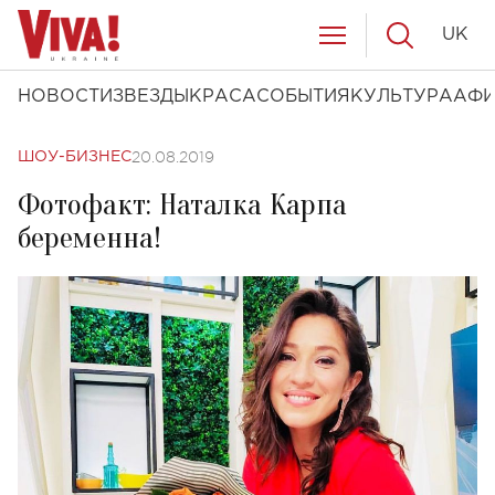
UK
НОВОСТИ
ЗВЕЗДЫ
КРАСА
СОБЫТИЯ
КУЛЬТУРА
АФ
20.08.2019
ШОУ-БИЗНЕС
Фотофакт: Наталка Карпа
беременна!