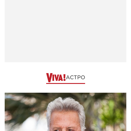
АСТРО