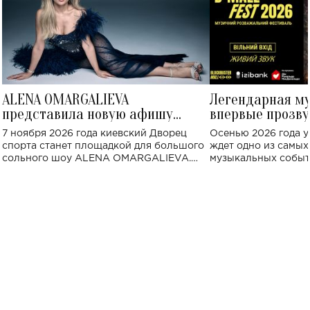
ALENA OMARGALIEVA
Легендарная м
представила новую афишу
впервые прозву
большого концерта во Дворце
Украине: где со
7 ноября 2026 года киевский Дворец
Осенью 2026 года у
спорта
спорта станет площадкой для большого
ждет одно из самы
сольного шоу ALENA OMARGALIEVA.
музыкальных событ
Концерт получил символичное название
«Не пьяная — влюбленная».