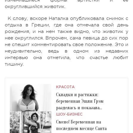
округлившийся животик.
К слову, вскоре Наталка опубликовала снимок с
отдыха в Греции, где она отмечала свой день
рождения, и на нем также видно, что животик у
нее округлился. Впрочем, сама певица до сих пор
не спешит комментировать свое положение. Это и
неудивительно, ведь в одном из недавних
интервью она отметила, что счастье любит
тишину.
КРАСОТА
Складки и растяжки:
беременная Эшли Грэм
разделась и показала
неидеальное тело
ШОУ-БИЗНЕС
Смело! Беременная на
последнем месяце Санта