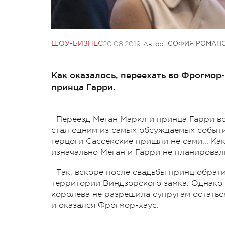
20.08.2019
Автор:
ШОУ-БИЗНЕС
СОФИЯ РОМАН
Как оказалось, переехать во Фрогмор
принца Гарри.
Переезд Меган Маркл и принца Гарри во
стал одним из самых обсуждаемых событи
герцоги Сассекские пришли не сами... К
изначально Меган и Гарри не планировали
Так, вскоре после свадьбы принц обрат
территории Виндзорского замка. Однако 
королева не разрешила супругам остаться
и оказался Фрогмор-хаус.