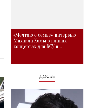
«Мечтаю о семье»: интервью
Михаила Хомы о планах,
концертах для ВСУ и
изменениях во время войны
ДОСЬЕ