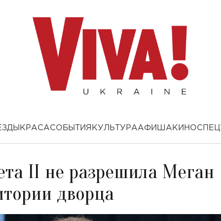
ЕЗДЫ
КРАСА
СОБЫТИЯ
КУЛЬТУРА
АФИША
КИНО
СПЕЦ
та II не разрешила Меган
итории дворца