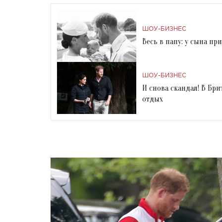
ШОУ-БИЗНЕС
Весь в папу: у сына п
ШОУ-БИЗНЕС
И снова скандал! В Бр
отдых